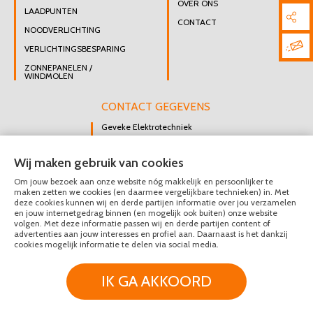
OVER ONS
LAADPUNTEN
CONTACT
NOODVERLICHTING
VERLICHTINGSBESPARING
ZONNEPANELEN /
WINDMOLEN
CONTACT GEGEVENS
Geveke Elektrotechniek
Singel 47 B
Wij maken gebruik van cookies
3112 GK Schiedam
Om jouw bezoek aan onze website nóg makkelijk en persoonlijker te
DIRECT CONTACT
maken zetten we cookies (en daarmee vergelijkbare technieken) in. Met
OPNEMEN
deze cookies kunnen wij en derde partijen informatie over jou verzamelen
en jouw internetgedrag binnen (en mogelijk ook buiten) onze website
010 426 8447
volgen. Met deze informatie passen wij en derde partijen content of
advertenties aan jouw interesses en profiel aan. Daarnaast is het dankzij
MAIL ONS
cookies mogelijk informatie te delen via social media.
IK GA AKKOORD
© Geveke Elektrotechniek 2020 - 2026
Privacy & Disclaimer
Algemene Voorwaarden