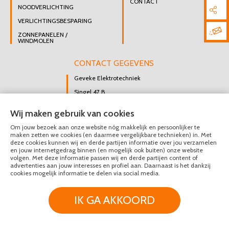
CONTACT
NOODVERLICHTING
VERLICHTINGSBESPARING
ZONNEPANELEN /
WINDMOLEN
CONTACT GEGEVENS
Geveke Elektrotechniek
Singel 47 B
3112 GK Schiedam
Wij maken gebruik van cookies
DIRECT CONTACT
Om jouw bezoek aan onze website nóg makkelijk en persoonlijker te
OPNEMEN
maken zetten we cookies (en daarmee vergelijkbare technieken) in. Met
deze cookies kunnen wij en derde partijen informatie over jou verzamelen
010 426 8447
en jouw internetgedrag binnen (en mogelijk ook buiten) onze website
MAIL ONS
volgen. Met deze informatie passen wij en derde partijen content of
advertenties aan jouw interesses en profiel aan. Daarnaast is het dankzij
cookies mogelijk informatie te delen via social media.
© Geveke Elektrotechniek 2020 - 2026
IK GA AKKOORD
Privacy & Disclaimer
Algemene Voorwaarden