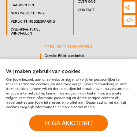
OVER ONS
LAADPUNTEN
CONTACT
NOODVERLICHTING
VERLICHTINGSBESPARING
ZONNEPANELEN /
WINDMOLEN
CONTACT GEGEVENS
Geveke Elektrotechniek
Singel 47 B
Wij maken gebruik van cookies
3112 GK Schiedam
Om jouw bezoek aan onze website nóg makkelijk en persoonlijker te
DIRECT CONTACT
maken zetten we cookies (en daarmee vergelijkbare technieken) in. Met
OPNEMEN
deze cookies kunnen wij en derde partijen informatie over jou verzamelen
en jouw internetgedrag binnen (en mogelijk ook buiten) onze website
010 426 8447
volgen. Met deze informatie passen wij en derde partijen content of
advertenties aan jouw interesses en profiel aan. Daarnaast is het dankzij
MAIL ONS
cookies mogelijk informatie te delen via social media.
IK GA AKKOORD
© Geveke Elektrotechniek 2020 - 2026
Privacy & Disclaimer
Algemene Voorwaarden