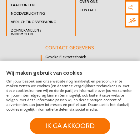
OVER ONS
LAADPUNTEN
CONTACT
NOODVERLICHTING
VERLICHTINGSBESPARING
ZONNEPANELEN /
WINDMOLEN
CONTACT GEGEVENS
Geveke Elektrotechniek
Singel 47 B
Wij maken gebruik van cookies
3112 GK Schiedam
Om jouw bezoek aan onze website nóg makkelijk en persoonlijker te
DIRECT CONTACT
maken zetten we cookies (en daarmee vergelijkbare technieken) in. Met
OPNEMEN
deze cookies kunnen wij en derde partijen informatie over jou verzamelen
en jouw internetgedrag binnen (en mogelijk ook buiten) onze website
010 426 8447
volgen. Met deze informatie passen wij en derde partijen content of
advertenties aan jouw interesses en profiel aan. Daarnaast is het dankzij
MAIL ONS
cookies mogelijk informatie te delen via social media.
IK GA AKKOORD
© Geveke Elektrotechniek 2020 - 2026
Privacy & Disclaimer
Algemene Voorwaarden