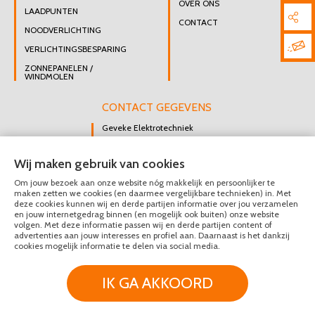
OVER ONS
LAADPUNTEN
CONTACT
NOODVERLICHTING
VERLICHTINGSBESPARING
ZONNEPANELEN /
WINDMOLEN
CONTACT GEGEVENS
Geveke Elektrotechniek
Singel 47 B
Wij maken gebruik van cookies
3112 GK Schiedam
Om jouw bezoek aan onze website nóg makkelijk en persoonlijker te
DIRECT CONTACT
maken zetten we cookies (en daarmee vergelijkbare technieken) in. Met
OPNEMEN
deze cookies kunnen wij en derde partijen informatie over jou verzamelen
en jouw internetgedrag binnen (en mogelijk ook buiten) onze website
010 426 8447
volgen. Met deze informatie passen wij en derde partijen content of
advertenties aan jouw interesses en profiel aan. Daarnaast is het dankzij
MAIL ONS
cookies mogelijk informatie te delen via social media.
IK GA AKKOORD
© Geveke Elektrotechniek 2020 - 2026
Privacy & Disclaimer
Algemene Voorwaarden