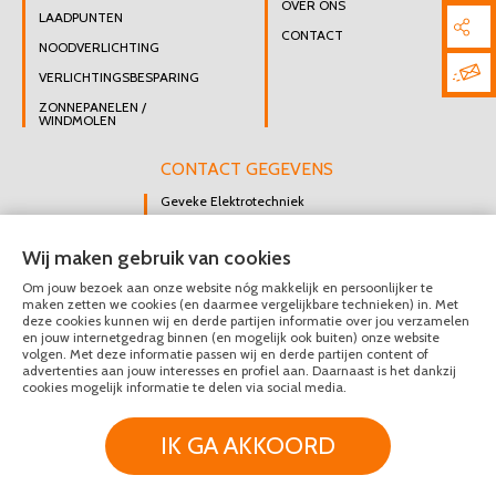
OVER ONS
LAADPUNTEN
CONTACT
NOODVERLICHTING
VERLICHTINGSBESPARING
ZONNEPANELEN /
WINDMOLEN
CONTACT GEGEVENS
Geveke Elektrotechniek
Singel 47 B
Wij maken gebruik van cookies
3112 GK Schiedam
Om jouw bezoek aan onze website nóg makkelijk en persoonlijker te
DIRECT CONTACT
maken zetten we cookies (en daarmee vergelijkbare technieken) in. Met
OPNEMEN
deze cookies kunnen wij en derde partijen informatie over jou verzamelen
en jouw internetgedrag binnen (en mogelijk ook buiten) onze website
010 426 8447
volgen. Met deze informatie passen wij en derde partijen content of
advertenties aan jouw interesses en profiel aan. Daarnaast is het dankzij
MAIL ONS
cookies mogelijk informatie te delen via social media.
IK GA AKKOORD
© Geveke Elektrotechniek 2020 - 2026
Privacy & Disclaimer
Algemene Voorwaarden