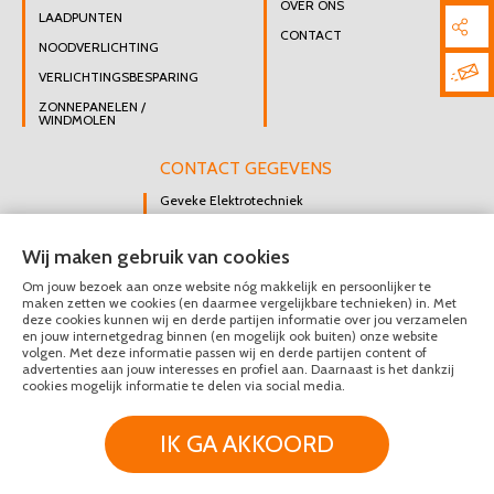
OVER ONS
LAADPUNTEN
CONTACT
NOODVERLICHTING
VERLICHTINGSBESPARING
ZONNEPANELEN /
WINDMOLEN
CONTACT GEGEVENS
Geveke Elektrotechniek
Singel 47 B
Wij maken gebruik van cookies
3112 GK Schiedam
Om jouw bezoek aan onze website nóg makkelijk en persoonlijker te
DIRECT CONTACT
maken zetten we cookies (en daarmee vergelijkbare technieken) in. Met
OPNEMEN
deze cookies kunnen wij en derde partijen informatie over jou verzamelen
en jouw internetgedrag binnen (en mogelijk ook buiten) onze website
010 426 8447
volgen. Met deze informatie passen wij en derde partijen content of
advertenties aan jouw interesses en profiel aan. Daarnaast is het dankzij
MAIL ONS
cookies mogelijk informatie te delen via social media.
IK GA AKKOORD
© Geveke Elektrotechniek 2020 - 2026
Privacy & Disclaimer
Algemene Voorwaarden