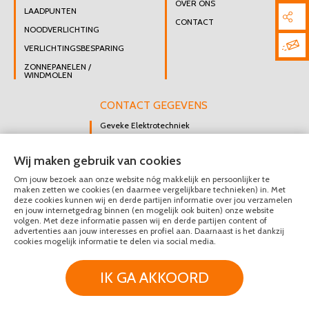
OVER ONS
LAADPUNTEN
CONTACT
NOODVERLICHTING
VERLICHTINGSBESPARING
ZONNEPANELEN /
WINDMOLEN
CONTACT GEGEVENS
Geveke Elektrotechniek
Singel 47 B
Wij maken gebruik van cookies
3112 GK Schiedam
Om jouw bezoek aan onze website nóg makkelijk en persoonlijker te
DIRECT CONTACT
maken zetten we cookies (en daarmee vergelijkbare technieken) in. Met
OPNEMEN
deze cookies kunnen wij en derde partijen informatie over jou verzamelen
en jouw internetgedrag binnen (en mogelijk ook buiten) onze website
010 426 8447
volgen. Met deze informatie passen wij en derde partijen content of
advertenties aan jouw interesses en profiel aan. Daarnaast is het dankzij
MAIL ONS
cookies mogelijk informatie te delen via social media.
IK GA AKKOORD
© Geveke Elektrotechniek 2020 - 2026
Privacy & Disclaimer
Algemene Voorwaarden