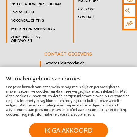
VACATURES
INSTALLATIEWERK SCHIEDAM
OVER ONS
LAADPUNTEN
CONTACT
NOODVERLICHTING
VERLICHTINGSBESPARING
ZONNEPANELEN /
WINDMOLEN
CONTACT GEGEVENS
Geveke Elektrotechniek
Singel 47 B
Wij maken gebruik van cookies
3112 GK Schiedam
Om jouw bezoek aan onze website nóg makkelijk en persoonlijker te
DIRECT CONTACT
maken zetten we cookies (en daarmee vergelijkbare technieken) in. Met
OPNEMEN
deze cookies kunnen wij en derde partijen informatie over jou verzamelen
en jouw internetgedrag binnen (en mogelijk ook buiten) onze website
010 426 8447
volgen. Met deze informatie passen wij en derde partijen content of
advertenties aan jouw interesses en profiel aan. Daarnaast is het dankzij
MAIL ONS
cookies mogelijk informatie te delen via social media.
IK GA AKKOORD
© Geveke Elektrotechniek 2020 - 2026
Privacy & Disclaimer