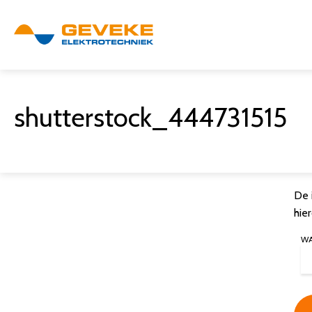
shutterstock_444731515
De 
hie
W