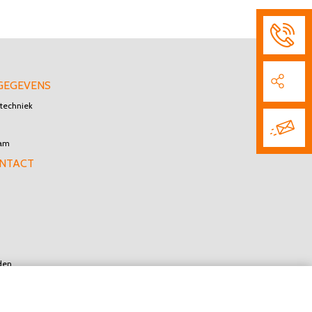
GEGEVENS
techniek
dam
ONTACT
den