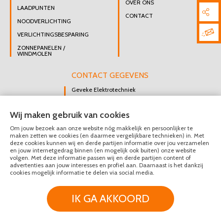
OVER ONS
LAADPUNTEN
CONTACT
NOODVERLICHTING
VERLICHTINGSBESPARING
ZONNEPANELEN /
WINDMOLEN
CONTACT GEGEVENS
Geveke Elektrotechniek
Singel 47 B
Wij maken gebruik van cookies
3112 GK Schiedam
Om jouw bezoek aan onze website nóg makkelijk en persoonlijker te
DIRECT CONTACT
maken zetten we cookies (en daarmee vergelijkbare technieken) in. Met
OPNEMEN
deze cookies kunnen wij en derde partijen informatie over jou verzamelen
en jouw internetgedrag binnen (en mogelijk ook buiten) onze website
010 426 8447
volgen. Met deze informatie passen wij en derde partijen content of
advertenties aan jouw interesses en profiel aan. Daarnaast is het dankzij
MAIL ONS
cookies mogelijk informatie te delen via social media.
IK GA AKKOORD
© Geveke Elektrotechniek 2020 - 2026
Privacy & Disclaimer
Algemene Voorwaarden