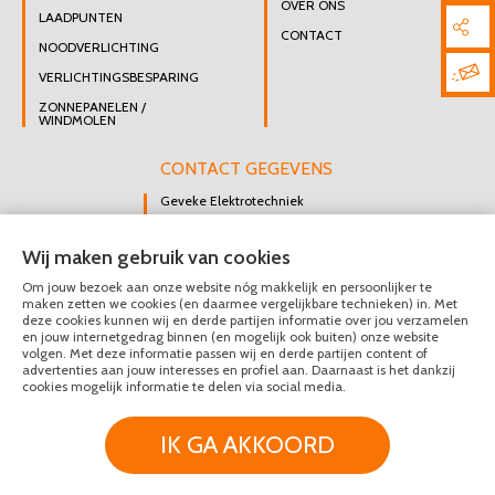
OVER ONS
LAADPUNTEN
CONTACT
NOODVERLICHTING
VERLICHTINGSBESPARING
ZONNEPANELEN /
WINDMOLEN
CONTACT GEGEVENS
Geveke Elektrotechniek
Singel 47 B
Wij maken gebruik van cookies
3112 GK Schiedam
Om jouw bezoek aan onze website nóg makkelijk en persoonlijker te
DIRECT CONTACT
maken zetten we cookies (en daarmee vergelijkbare technieken) in. Met
OPNEMEN
deze cookies kunnen wij en derde partijen informatie over jou verzamelen
en jouw internetgedrag binnen (en mogelijk ook buiten) onze website
010 426 8447
volgen. Met deze informatie passen wij en derde partijen content of
advertenties aan jouw interesses en profiel aan. Daarnaast is het dankzij
MAIL ONS
cookies mogelijk informatie te delen via social media.
IK GA AKKOORD
© Geveke Elektrotechniek 2020 - 2026
Privacy & Disclaimer
Algemene Voorwaarden