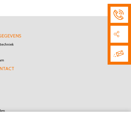
GEGEVENS
techniek
dam
ONTACT
den