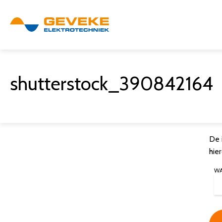
shutterstock_390842164
De 
hie
W