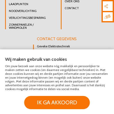
OVER ONS
LAADPUNTEN
CONTACT
NOODVERLICHTING
VERLICHTINGSBESPARING
ZONNEPANELEN /
WINDMOLEN
CONTACT GEGEVENS
Geveke Elektrotechniek
Singel 47 B
Wij maken gebruik van cookies
3112 GK Schiedam
Om jouw bezoek aan onze website nóg makkelijk en persoonlijker te
DIRECT CONTACT
maken zetten we cookies (en daarmee vergelijkbare technieken) in. Met
OPNEMEN
deze cookies kunnen wij en derde partijen informatie over jou verzamelen
en jouw internetgedrag binnen (en mogelijk ook buiten) onze website
010 426 8447
volgen. Met deze informatie passen wij en derde partijen content of
advertenties aan jouw interesses en profiel aan. Daarnaast is het dankzij
MAIL ONS
cookies mogelijk informatie te delen via social media.
IK GA AKKOORD
© Geveke Elektrotechniek 2020 - 2026
Privacy & Disclaimer
Algemene Voorwaarden