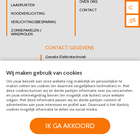
OVER ONS
LAADPUNTEN
CONTACT
NOODVERLICHTING
VERLICHTINGSBESPARING
ZONNEPANELEN /
WINDMOLEN
CONTACT GEGEVENS
Geveke Elektrotechniek
Singel 47 B
Wij maken gebruik van cookies
3112 GK Schiedam
Om jouw bezoek aan onze website nóg makkelijk en persoonlijker te
DIRECT CONTACT
maken zetten we cookies (en daarmee vergelijkbare technieken) in. Met
OPNEMEN
deze cookies kunnen wij en derde partijen informatie over jou verzamelen
en jouw internetgedrag binnen (en mogelijk ook buiten) onze website
010 426 8447
volgen. Met deze informatie passen wij en derde partijen content of
advertenties aan jouw interesses en profiel aan. Daarnaast is het dankzij
MAIL ONS
cookies mogelijk informatie te delen via social media.
IK GA AKKOORD
© Geveke Elektrotechniek 2020 - 2026
Privacy & Disclaimer
Algemene Voorwaarden