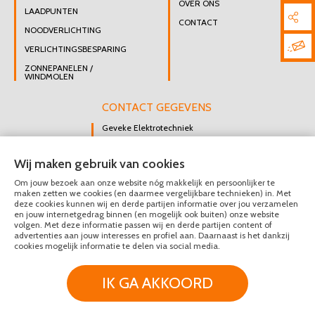
OVER ONS
LAADPUNTEN
CONTACT
NOODVERLICHTING
VERLICHTINGSBESPARING
ZONNEPANELEN /
WINDMOLEN
CONTACT GEGEVENS
Geveke Elektrotechniek
Singel 47 B
Wij maken gebruik van cookies
3112 GK Schiedam
Om jouw bezoek aan onze website nóg makkelijk en persoonlijker te
DIRECT CONTACT
maken zetten we cookies (en daarmee vergelijkbare technieken) in. Met
OPNEMEN
deze cookies kunnen wij en derde partijen informatie over jou verzamelen
en jouw internetgedrag binnen (en mogelijk ook buiten) onze website
010 426 8447
volgen. Met deze informatie passen wij en derde partijen content of
advertenties aan jouw interesses en profiel aan. Daarnaast is het dankzij
MAIL ONS
cookies mogelijk informatie te delen via social media.
IK GA AKKOORD
© Geveke Elektrotechniek 2020 - 2026
Privacy & Disclaimer
Algemene Voorwaarden