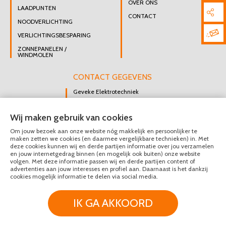
OVER ONS
LAADPUNTEN
CONTACT
NOODVERLICHTING
VERLICHTINGSBESPARING
ZONNEPANELEN /
WINDMOLEN
CONTACT GEGEVENS
Geveke Elektrotechniek
Singel 47 B
Wij maken gebruik van cookies
3112 GK Schiedam
Om jouw bezoek aan onze website nóg makkelijk en persoonlijker te
DIRECT CONTACT
maken zetten we cookies (en daarmee vergelijkbare technieken) in. Met
OPNEMEN
deze cookies kunnen wij en derde partijen informatie over jou verzamelen
en jouw internetgedrag binnen (en mogelijk ook buiten) onze website
010 426 8447
volgen. Met deze informatie passen wij en derde partijen content of
advertenties aan jouw interesses en profiel aan. Daarnaast is het dankzij
MAIL ONS
cookies mogelijk informatie te delen via social media.
IK GA AKKOORD
© Geveke Elektrotechniek 2020 - 2026
Privacy & Disclaimer
Algemene Voorwaarden