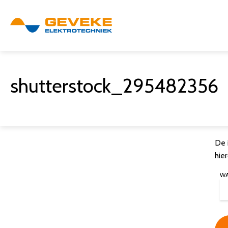
shutterstock_295482356
De 
hie
W