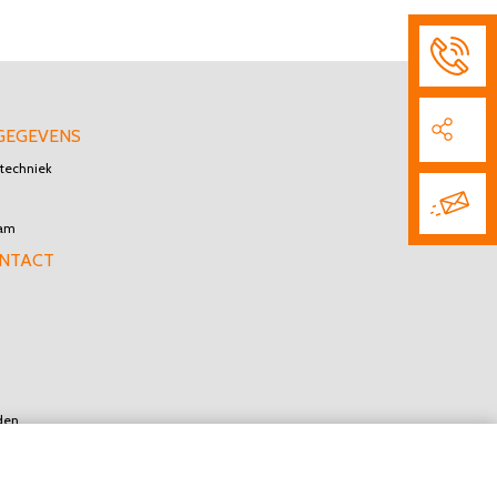
GEGEVENS
techniek
dam
ONTACT
den