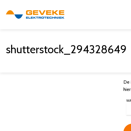
shutterstock_294328649
De 
hie
W