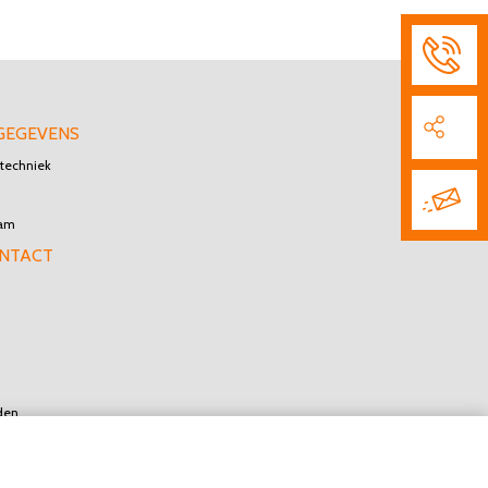
GEGEVENS
techniek
dam
ONTACT
den