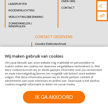
OVER ONS
LAADPUNTEN
CONTACT
NOODVERLICHTING
VERLICHTINGSBESPARING
ZONNEPANELEN /
WINDMOLEN
CONTACT GEGEVENS
Geveke Elektrotechniek
Singel 47 B
Wij maken gebruik van cookies
3112 GK Schiedam
Om jouw bezoek aan onze website nóg makkelijk en persoonlijker te
DIRECT CONTACT
maken zetten we cookies (en daarmee vergelijkbare technieken) in. Met
OPNEMEN
deze cookies kunnen wij en derde partijen informatie over jou verzamelen
en jouw internetgedrag binnen (en mogelijk ook buiten) onze website
010 426 8447
volgen. Met deze informatie passen wij en derde partijen content of
advertenties aan jouw interesses en profiel aan. Daarnaast is het dankzij
MAIL ONS
cookies mogelijk informatie te delen via social media.
IK GA AKKOORD
© Geveke Elektrotechniek 2020 - 2026
Privacy & Disclaimer
Algemene Voorwaarden