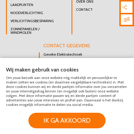
OVER ONS
LAADPUNTEN
CONTACT
NOODVERLICHTING
VERLICHTINGSBESPARING
ZONNEPANELEN /
WINDMOLEN
CONTACT GEGEVENS
Geveke Elektrotechniek
Singel 47 B
Wij maken gebruik van cookies
3112 GK Schiedam
Om jouw bezoek aan onze website nóg makkelijk en persoonlijker te
DIRECT CONTACT
maken zetten we cookies (en daarmee vergelijkbare technieken) in. Met
OPNEMEN
deze cookies kunnen wij en derde partijen informatie over jou verzamelen
en jouw internetgedrag binnen (en mogelijk ook buiten) onze website
010 426 8447
volgen. Met deze informatie passen wij en derde partijen content of
advertenties aan jouw interesses en profiel aan. Daarnaast is het dankzij
MAIL ONS
cookies mogelijk informatie te delen via social media.
IK GA AKKOORD
© Geveke Elektrotechniek 2020 - 2026
Privacy & Disclaimer
Algemene Voorwaarden