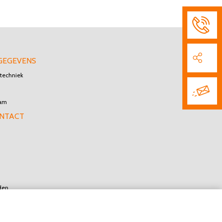
GEGEVENS
techniek
dam
ONTACT
den