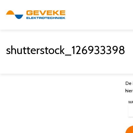
shutterstock_126933398
De 
hie
W