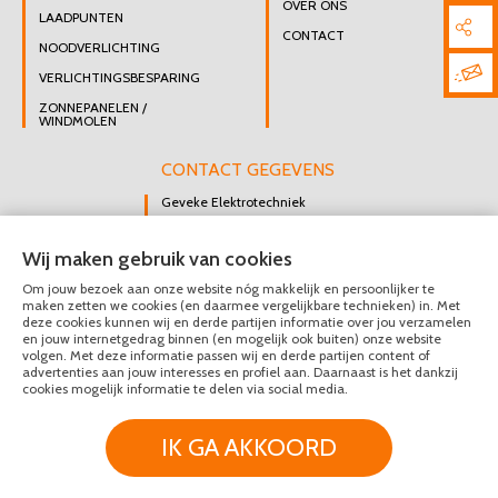
OVER ONS
LAADPUNTEN
CONTACT
NOODVERLICHTING
VERLICHTINGSBESPARING
ZONNEPANELEN /
WINDMOLEN
CONTACT GEGEVENS
Geveke Elektrotechniek
Singel 47 B
Wij maken gebruik van cookies
3112 GK Schiedam
Om jouw bezoek aan onze website nóg makkelijk en persoonlijker te
DIRECT CONTACT
maken zetten we cookies (en daarmee vergelijkbare technieken) in. Met
OPNEMEN
deze cookies kunnen wij en derde partijen informatie over jou verzamelen
en jouw internetgedrag binnen (en mogelijk ook buiten) onze website
010 426 8447
volgen. Met deze informatie passen wij en derde partijen content of
advertenties aan jouw interesses en profiel aan. Daarnaast is het dankzij
MAIL ONS
cookies mogelijk informatie te delen via social media.
IK GA AKKOORD
© Geveke Elektrotechniek 2020 - 2026
Privacy & Disclaimer
Algemene Voorwaarden