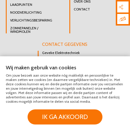
OVER ONS
LAADPUNTEN
CONTACT
NOODVERLICHTING
VERLICHTINGSBESPARING
ZONNEPANELEN /
WINDMOLEN
CONTACT GEGEVENS
Geveke Elektrotechniek
Singel 47 B
Wij maken gebruik van cookies
3112 GK Schiedam
Om jouw bezoek aan onze website nóg makkelijk en persoonlijker te
DIRECT CONTACT
maken zetten we cookies (en daarmee vergelijkbare technieken) in. Met
OPNEMEN
deze cookies kunnen wij en derde partijen informatie over jou verzamelen
en jouw internetgedrag binnen (en mogelijk ook buiten) onze website
010 426 8447
volgen. Met deze informatie passen wij en derde partijen content of
advertenties aan jouw interesses en profiel aan. Daarnaast is het dankzij
MAIL ONS
cookies mogelijk informatie te delen via social media.
IK GA AKKOORD
© Geveke Elektrotechniek 2020 - 2026
Privacy & Disclaimer
Algemene Voorwaarden