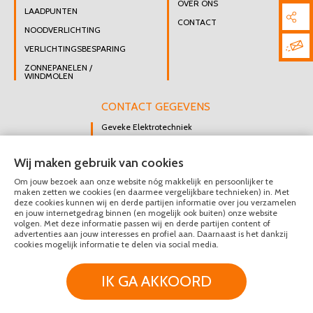
OVER ONS
LAADPUNTEN
CONTACT
NOODVERLICHTING
VERLICHTINGSBESPARING
ZONNEPANELEN /
WINDMOLEN
CONTACT GEGEVENS
Geveke Elektrotechniek
Singel 47 B
Wij maken gebruik van cookies
3112 GK Schiedam
Om jouw bezoek aan onze website nóg makkelijk en persoonlijker te
DIRECT CONTACT
maken zetten we cookies (en daarmee vergelijkbare technieken) in. Met
OPNEMEN
deze cookies kunnen wij en derde partijen informatie over jou verzamelen
en jouw internetgedrag binnen (en mogelijk ook buiten) onze website
010 426 8447
volgen. Met deze informatie passen wij en derde partijen content of
advertenties aan jouw interesses en profiel aan. Daarnaast is het dankzij
MAIL ONS
cookies mogelijk informatie te delen via social media.
IK GA AKKOORD
© Geveke Elektrotechniek 2020 - 2026
Privacy & Disclaimer
Algemene Voorwaarden