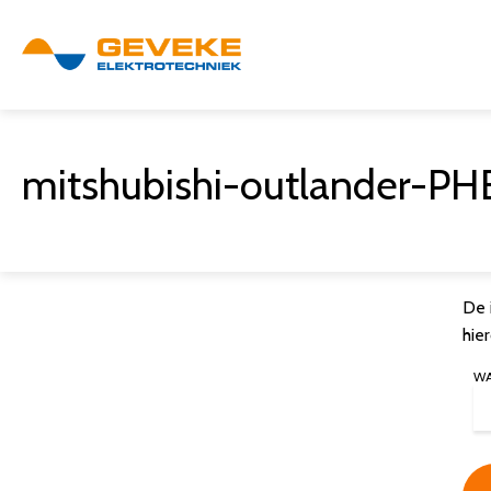
mitshubishi-outlander-PH
De 
hie
W