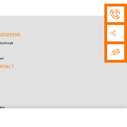
GEGEVENS
techniek
dam
ONTACT
den